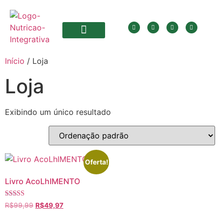
Início
/ Loja
Loja
Exibindo um único resultado
Oferta!
Livro AcoLhIMENTO
Avaliação
R$
99,99
R$
49,97
5.00
de 5